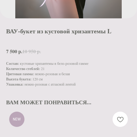
ВАУ-букет из кустовой хризантемы L
7 500
р.
10 950
р.
Состав:
кустовые хризантемы в бело-розовой гамме
Количество стеблей:
21
Цветовая гамма:
нежно-розовая и белая
Высота букета:
120 см
Упаковка:
нежно-розовая с атласной лентой
ВАМ МОЖЕТ ПОНРАВИТЬСЯ...
NEW