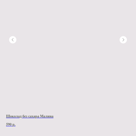
Шоколад без сахара Малина
Шок
590
р.
590