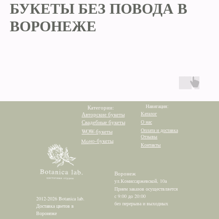
БУКЕТЫ БЕЗ ПОВОДА В
ВОРОНЕЖЕ
Навигация:
Категории:
Каталог
Авторские букеты
Свадебные букеты
О нас
Оплата и доставка
WOW-букеты
Отзывы
Моно-букеты
Контакты
Воронеж
ул.Комиссаржевской, 10а
Прием заказов осуществляется
с 9:00 до 20:00
2012-2026 Botanica lab.
без перерыва и выходных
Доставка цветов в
Воронеже