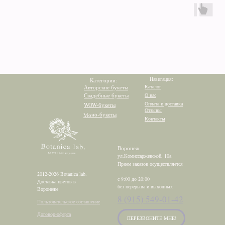
Навигация:
Категории:
Каталог
Авторские букеты
Свадебные букеты
О нас
Оплата и доставка
WOW-букеты
Отзывы
Моно-букеты
Контакты
Воронеж
ул.Комиссаржевской, 10а
Прием заказов осуществляется
2012-2026 Botanica lab.
с 9:00 до 20:00
Доставка цветов в
без перерыва и выходных
Воронеже
8 (915) 549-01-42
Пользовательское соглашение
Договор-оферта
ПЕРЕЗВОНИТЕ МНЕ!