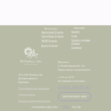
Навигация:
Категории:
Каталог
Авторские букеты
Свадебные букеты
О нас
Оплата и доставка
WOW-букеты
Отзывы
Моно-букеты
Контакты
Воронеж
ул.Комиссаржевской, 10а
Прием заказов осуществляется
2012-2026 Botanica lab.
с 9:00 до 20:00
Доставка цветов в
без перерыва и выходных
Воронеже
8 (915) 549-01-42
Пользовательское соглашение
Договор-оферта
ПЕРЕЗВОНИТЕ МНЕ!
Политика конфеденциальности
100
ГАРАНТИЯ КАЧЕСТВА
ЧАСОВ