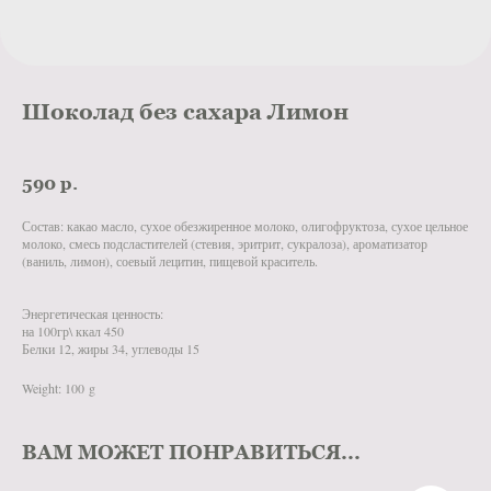
Шоколад без сахара Лимон
590
р.
Состав: какао масло, сухое обезжиренное молоко, олигофруктоза, сухое цельное
молоко, смесь подсластителей (стевия, эритрит, сукралоза), ароматизатор
(ваниль, лимон), соевый лецитин, пищевой краситель.
Энергетическая ценность:
на 100гр\ ккал 450
Белки 12, жиры 34, углеводы 15
Weight: 100 g
ВАМ МОЖЕТ ПОНРАВИТЬСЯ...