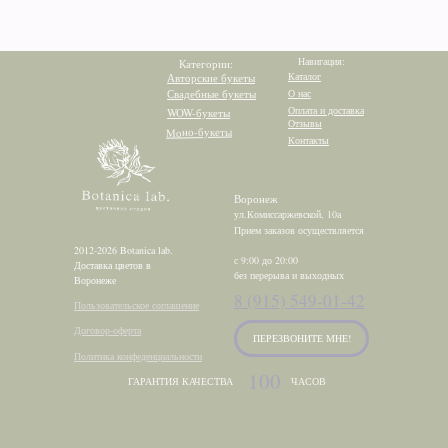
Навигация:
Категории:
Каталог
Авторские букеты
Свадебные букеты
О нас
Оплата и доставка
WOW-букеты
Отзывы
Моно-букеты
Контакты
Воронеж
ул.Комиссаржевской, 10а
Прием заказов осуществляется
2012-2026 Botanica lab.
с 9:00 до 20:00
Доставка цветов в
без перерыва и выходных
Воронеже
8 (915) 549-01-42
Пользовательское соглашение
Договор-оферта
ПЕРЕЗВОНИТЕ МНЕ!
Политика конфеденциальности
100
ГАРАНТИЯ КАЧЕСТВА
ЧАСОВ