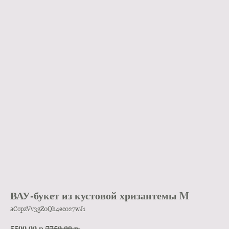
ВАУ-букет из кустовой хризантемы M
aCopzVv3gZ0Qh4ec027wJ1
5500,00
р.
7750,00
р.