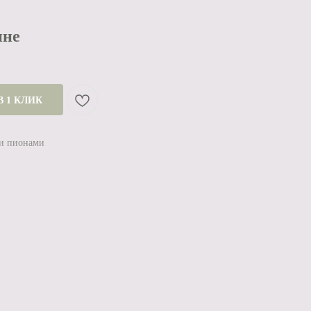
ине
В 1 КЛИК
ми пионами