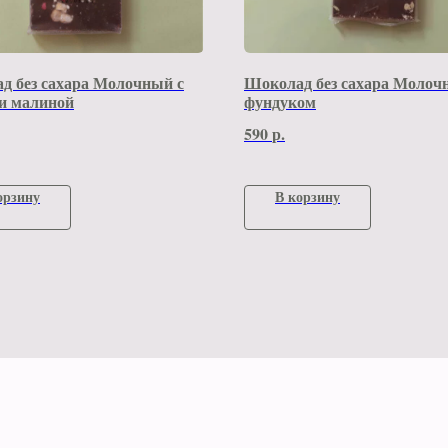
д без сахара Молочный с
Шоколад без сахара Молоч
и малиной
фундуком
590
р.
орзину
В корзину