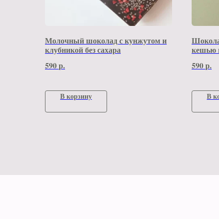
Молочный шоколад с кунжутом и
Шокола
клубникой без сахара
кешью 
590
р.
590
р.
В корзину
В к