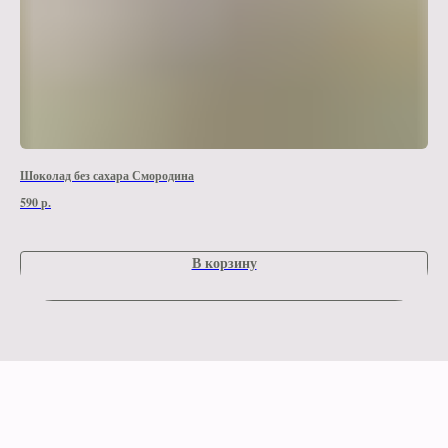
Шоколад без сахара Смородина
Шок
590
р.
590
В корзину