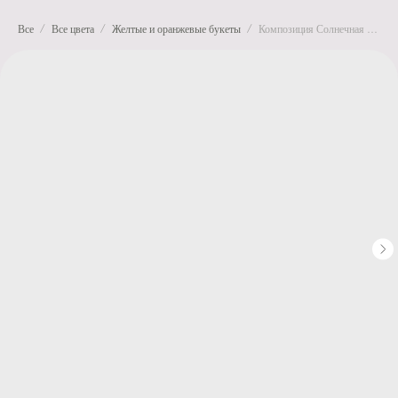
Все
Все цвета
Желтые и оранжевые букеты
Композиция Солнечная нежность с гладиолусом и львиным зевом