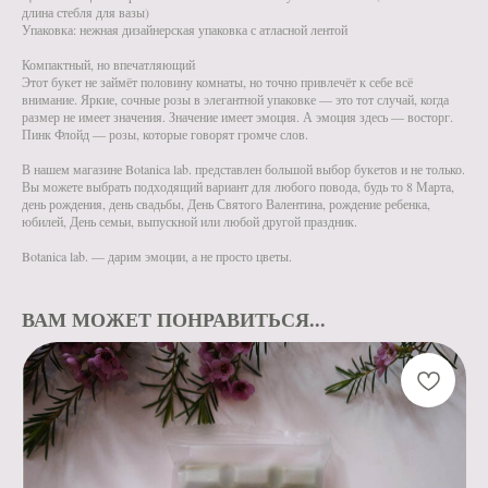
длина стебля для вазы)
Упаковка: нежная дизайнерская упаковка с атласной лентой
Компактный, но впечатляющий
Этот букет не займёт половину комнаты, но точно привлечёт к себе всё
внимание. Яркие, сочные розы в элегантной упаковке — это тот случай, когда
размер не имеет значения. Значение имеет эмоция. А эмоция здесь — восторг.
Пинк Флойд — розы, которые говорят громче слов.
В нашем магазине Botanica lab. представлен большой выбор букетов и не только.
Вы можете выбрать подходящий вариант для любого повода, будь то 8 Марта,
день рождения, день свадьбы, День Святого Валентина, рождение ребенка,
юбилей, День семьи, выпускной или любой другой праздник.
Botanica lab. — дарим эмоции, а не просто цветы.
ВАМ МОЖЕТ ПОНРАВИТЬСЯ...