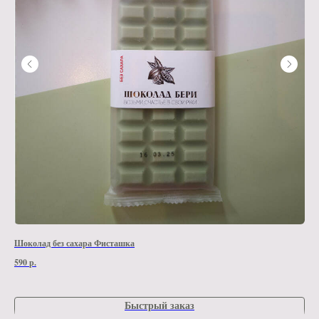
Шоколад без сахара Фисташка
Шок
590
р.
590
Быстрый заказ