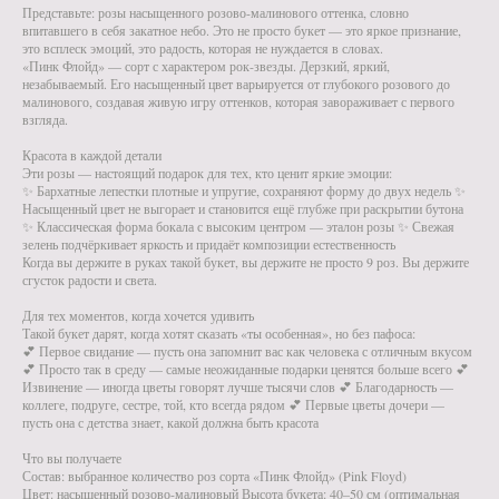
Представьте: розы насыщенного розово-малинового оттенка, словно
впитавшего в себя закатное небо. Это не просто букет — это яркое признание,
это всплеск эмоций, это радость, которая не нуждается в словах.
«Пинк Флойд» — сорт с характером рок-звезды. Дерзкий, яркий,
незабываемый. Его насыщенный цвет варьируется от глубокого розового до
малинового, создавая живую игру оттенков, которая завораживает с первого
взгляда.
Красота в каждой детали
Эти розы — настоящий подарок для тех, кто ценит яркие эмоции:
✨ Бархатные лепестки плотные и упругие, сохраняют форму до двух недель ✨
Насыщенный цвет не выгорает и становится ещё глубже при раскрытии бутона
✨ Классическая форма бокала с высоким центром — эталон розы ✨ Свежая
зелень подчёркивает яркость и придаёт композиции естественность
Когда вы держите в руках такой букет, вы держите не просто 9 роз. Вы держите
сгусток радости и света.
Для тех моментов, когда хочется удивить
Такой букет дарят, когда хотят сказать «ты особенная», но без пафоса:
💕 Первое свидание — пусть она запомнит вас как человека с отличным вкусом
💕 Просто так в среду — самые неожиданные подарки ценятся больше всего 💕
Извинение — иногда цветы говорят лучше тысячи слов 💕 Благодарность —
коллеге, подруге, сестре, той, кто всегда рядом 💕 Первые цветы дочери —
пусть она с детства знает, какой должна быть красота
Что вы получаете
Состав: выбранное количество роз сорта «Пинк Флойд» (Pink Floyd)
Цвет: насыщенный розово-малиновый Высота букета: 40–50 см (оптимальная