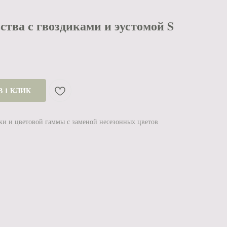
тва с гвоздиками и эустомой S
В 1 КЛИК
ки и цветовой гаммы с заменой несезонных цветов