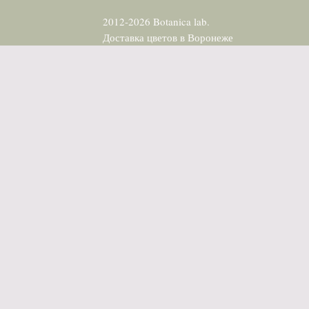
2012-2026 Botanica lab.
Доставка цветов в Воронеже
Договор-оферта
Пользовательское соглашение
Политика конфеденциальности