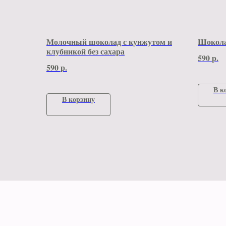
Молочный шоколад с кунжутом и
Шокола
клубникой без сахара
590
р.
590
р.
В к
В корзину