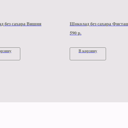
д без сахара Вишня
Шоколад без сахара Фиста
590
р.
орзину
В корзину