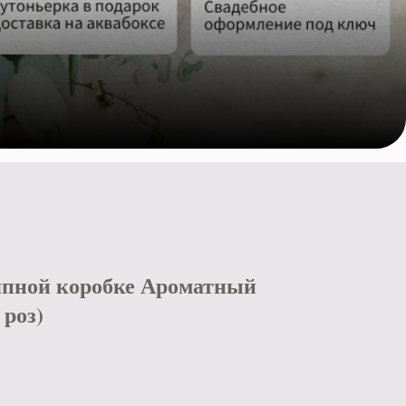
япной коробке Ароматный
роз)