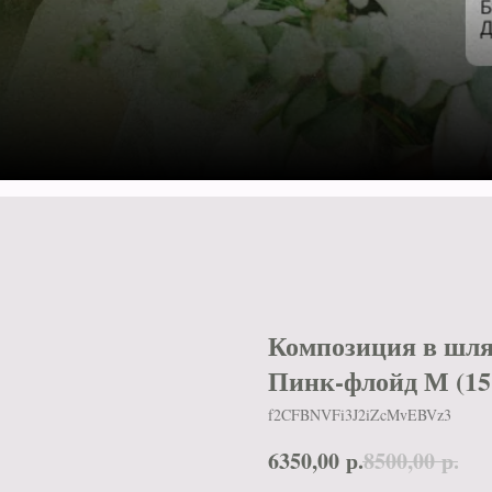
Композиция в шл
Пинк-флойд М (15 
f2CFBNVFi3J2iZcMvEBVz3
6350,00
р.
8500,00
р.