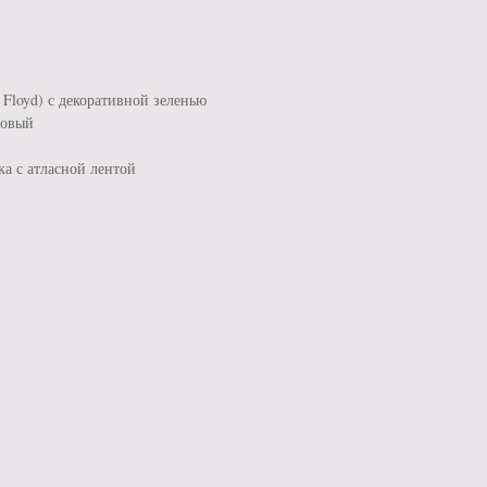
 Floyd) с декоративной зеленью
новый
а с атласной лентой