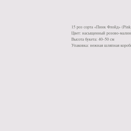
КУПИТЬ В 1 КЛИК
15 роз сорта «Пинк Флойд» (Pink
Цвет: насыщенный розово-мали
Высота букета: 40–50 см
Упаковка: нежная шляпная коробк