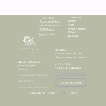
Навигация:
Категории:
Каталог
Авторские букеты
Свадебные букеты
О нас
Оплата и доставка
WOW-букеты
Отзывы
Моно-букеты
Контакты
Воронеж
ул.Комиссаржевской, 10а
Прием заказов осуществляется
2012-2026 Botanica lab.
с 9:00 до 20:00
Доставка цветов в
без перерыва и выходных
Воронеже
8 (915) 549-01-42
Пользовательское соглашение
Договор-оферта
ПЕРЕЗВОНИТЕ МНЕ!
Политика конфеденциальности
100
ГАРАНТИЯ КАЧЕСТВА
ЧАСОВ