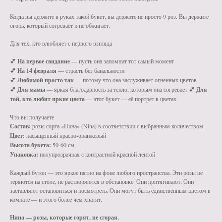
Когда вы держите в руках такой букет, вы держите не просто 9 роз. Вы держите
огонь, который согревает и не обжигает.
Для тех, кто влюбляет с первого взгляда
💕
На первое свидание
— пусть она запомнит тот самый момент
💕
На 14 февраля
— страсть без банальности
💕
Любимой просто так
— потому что она заслуживает огненных цветов
💕
Для мамы
— яркая благодарность за тепло, которым она согревает 💕
Для
той, кто любит яркие цвета
— этот букет — её портрет в цветах
Что вы получаете
Состав:
розы сорта «Нина» (Nina) в соответствии с выбранным количеством
Цвет:
насыщенный красно-оранжевый
Высота букета:
50-60 см
Упаковка:
полупрозрачная с контрастной красной лентой
Каждый бутон — это яркое пятно на фоне любого пространства. Эти розы не
теряются на столе, не растворяются в обстановке. Они притягивают. Они
заставляют остановиться и посмотреть. Они могут быть единственным цветом в
комнате — и этого более чем хватит.
Нина — розы, которые горят, не сгорая.