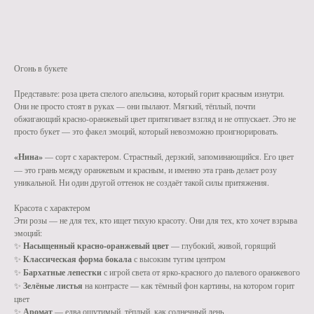
КУПИТЬ В 1 КЛИК
Огонь в букете
Представьте: роза цвета спелого апельсина, который горит красным изнутри.
Они не просто стоят в руках — они пылают. Мягкий, тёплый, почти
обжигающий красно-оранжевый цвет притягивает взгляд и не отпускает. Это не
просто букет — это факел эмоций, который невозможно проигнорировать.
«Нина»
— сорт с характером. Страстный, дерзкий, запоминающийся. Его цвет
— это грань между оранжевым и красным, и именно эта грань делает розу
уникальной. Ни один другой оттенок не создаёт такой силы притяжения.
Красота с характером
Эти розы — не для тех, кто ищет тихую красоту. Они для тех, кто хочет взрыва
эмоций:
✨
Насыщенный красно-оранжевый цвет
— глубокий, живой, горящий
✨
Классическая форма бокала
с высоким тугим центром
✨
Бархатные лепестки
с игрой света от ярко-красного до палевого оранжевого
✨
Зелёные листья
на контрасте — как тёмный фон картины, на котором горит
цвет
✨
Аромат
— едва ощутимый, тёплый, как солнечный день