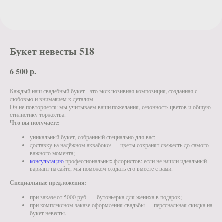
Букет невесты 518
6 500
р.
Каждый наш свадебный букет - это эксклюзивная композиция, созданная с
любовью и вниманием к деталям.
Он не повторяется: мы учитываем ваши пожелания, сезонность цветов и общую
стилистику торжества.
Что вы получаете:
уникальный букет, собранный специально для вас;
доставку на надёжном аквабоксе — цветы сохранят свежесть до самого
важного момента;
консультацию
профессиональных флористов: если не нашли идеальный
вариант на сайте, мы поможем создать его вместе с вами.
Специальные предложения:
при заказе от 5000 руб. — бутоньерка для жениха в подарок;
при комплексном заказе оформления свадьбы — персональная скидка на
букет невесты.