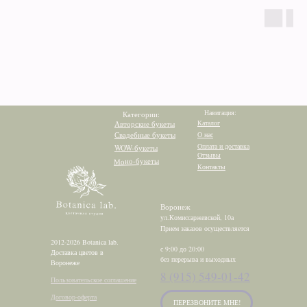
Навигация:
Категории:
Каталог
Авторские букеты
Свадебные букеты
О нас
Оплата и доставка
WOW-букеты
Отзывы
Моно-букеты
Контакты
Воронеж
ул.Комиссаржевской, 10а
Прием заказов осуществляется
2012-2026 Botanica lab.
с 9:00 до 20:00
Доставка цветов в
без перерыва и выходных
Воронеже
8 (915) 549-01-42
Пользовательское соглашение
Договор-оферта
ПЕРЕЗВОНИТЕ МНЕ!