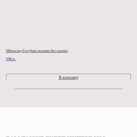
Шоколад Голубая малина без сахара
Шок
590
р.
590
В корзину