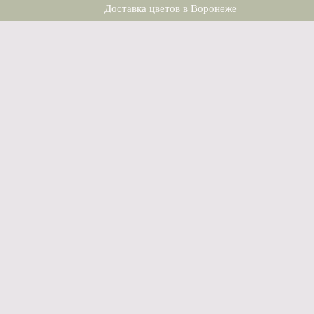
Доставка цветов в Воронеже
Договор-оферта
Пользовательское соглашение
Политика конфеденциальности