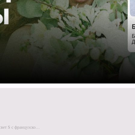
Букет Розовый рассвет S с французской розой и маттиолой