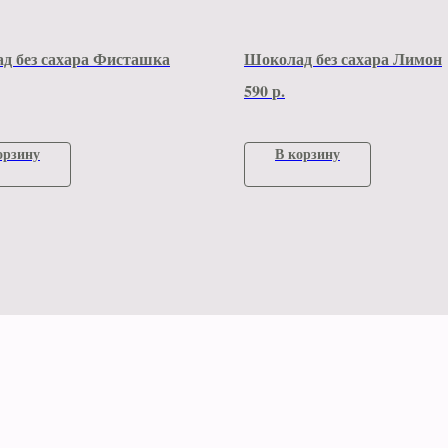
д без сахара Фисташка
Шоколад без сахара Лимон
590
р.
орзину
В корзину