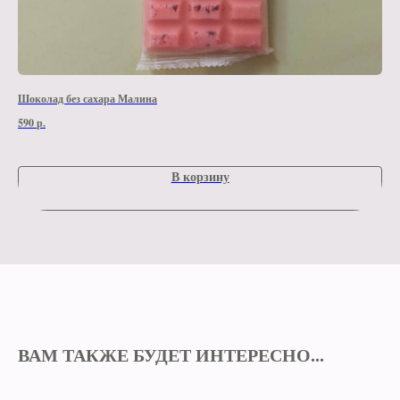
Шоколад без сахара Малина
Игр
590
р.
2 6
В корзину
ВАМ ТАКЖЕ БУДЕТ ИНТЕРЕСНО...