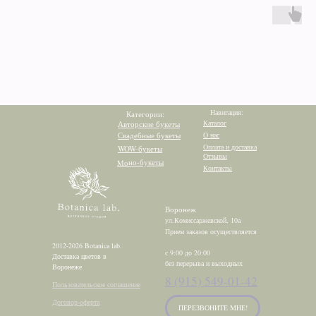
Навигация:
Категории:
Каталог
Авторские букеты
Свадебные букеты
О нас
Оплата и доставка
WOW-букеты
Отзывы
Моно-букеты
Контакты
Воронеж
ул.Комиссаржевской, 10а
Прием заказов осуществляется
2012-2026 Botanica lab.
с 9:00 до 20:00
Доставка цветов в
без перерыва и выходных
Воронеже
8 (915) 549-01-42
Пользовательское соглашение
Договор-оферта
ПЕРЕЗВОНИТЕ МНЕ!