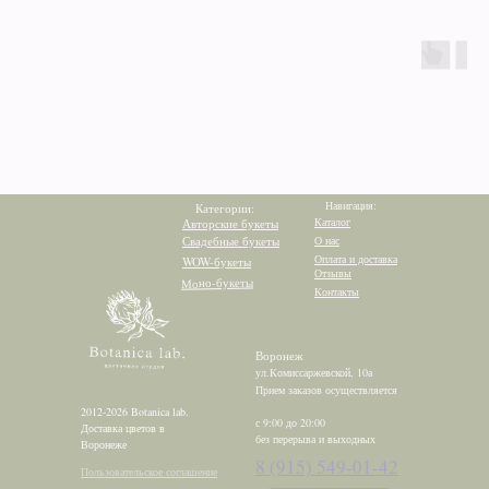
Навигация:
Категории:
Каталог
Авторские букеты
Свадебные букеты
О нас
Оплата и доставка
WOW-букеты
Отзывы
Моно-букеты
Контакты
Воронеж
ул.Комиссаржевской, 10а
Прием заказов осуществляется
2012-2026 Botanica lab.
с 9:00 до 20:00
Доставка цветов в
без перерыва и выходных
Воронеже
8 (915) 549-01-42
Пользовательское соглашение