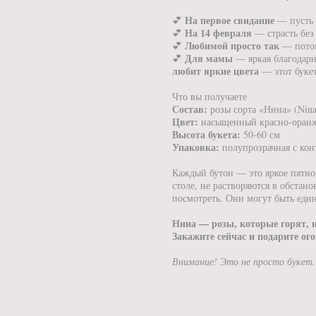
На первое свидание
💕
— пусть 
На 14 февраля
💕
— страсть без
Любимой просто так
💕
— потом
Для мамы
💕
— яркая благодарно
любит яркие цвета
— этот букет
Что вы получаете
Состав:
розы сорта «Нина» (Nina
Цвет:
насыщенный красно-оран
Высота букета:
50-60 см
Упаковка:
полупрозрачная с кон
Каждый бутон — это яркое пятно 
столе, не растворяются в обстан
посмотреть. Они могут быть един
Нина — розы, которые горят, н
Закажите сейчас и подарите ого
Внимание! Это не просто букет. 