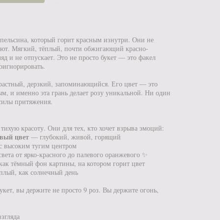
 апельсина, который горит красным изнутри. Они не
ают. Мягкий, тёплый, почти обжигающий красно-
яд и не отпускает. Это не просто букет — это факел
оигнорировать.
растный, дерзкий, запоминающийся. Его цвет — это
м, и именно эта грань делает розу уникальной. Ни один
 силы притяжения.
 тихую красоту. Они для тех, кто хочет взрыва эмоций:
вый цвет
— глубокий, живой, горящий
с высоким тугим центром
света от ярко-красного до палевого оранжевого ✨
как тёмный фон картины, на котором горит цвет
лый, как солнечный день
укет, вы держите не просто 9 роз. Вы держите огонь,
.
взгляда