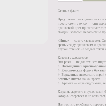
Огонь в букете
Представьте: роза цвета спелого
просто стоят в руках — они пыл
оранжевый цвет притягивает взгл
эмоций, который невозможно пр
«Нина»
— сорт с характером. Ст
грань между оранжевым и красны
другой оттенок не создаёт такой
Красота с характером
Эти розы — не для тех, кто ищет
Насыщенный красно-оранже
✨
Классическая форма бокала
✨
Бархатные лепестки
✨
с игрой 
Зелёные листья
на контрасте — 
Аромат
✨
— едва ощутимый, тёп
Когда вы держите в руках такой б
который согревает и не обжигает
Для тех, кто влюбляет с первого 