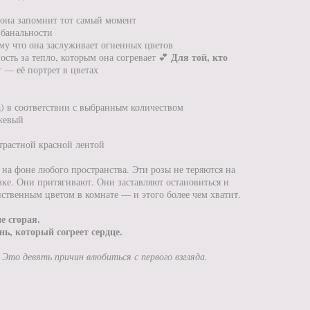
она запомнит тот самый момент
 банальности
у что она заслуживает огненных цветов
Для той, кто
сть за тепло, которым она согревает 💕
 — её портрет в цветах
) в соответствии с выбранным количеством
жевый
трастной красной лентой
на фоне любого пространства. Эти розы не теряются на
овке. Они притягивают. Они заставляют остановиться и
ственным цветом в комнате — и этого более чем хватит.
е сгорая.
нь, который согреет сердце.
Это девять причин влюбиться с первого взгляда.