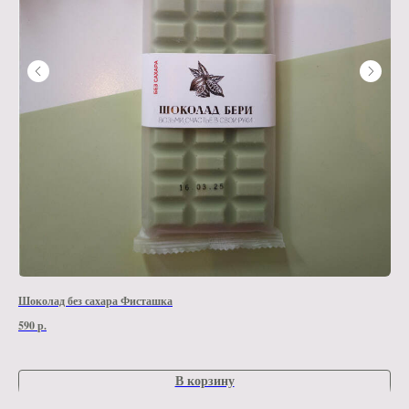
Шоколад без сахара Фисташка
Ваз
590
р.
1 2
В корзину