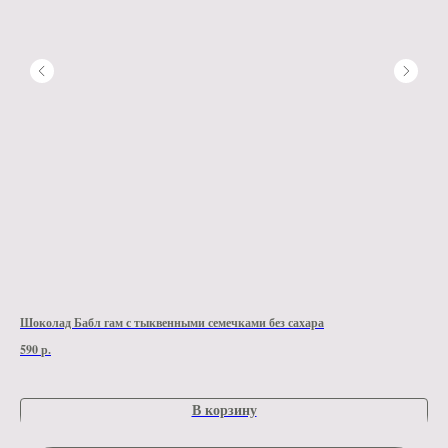
Шоколад Бабл гам с тыквенными семечками без сахара
Шок
590
р.
590
В корзину