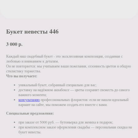
Букет невесты 446
3 000
р.
Каждый наш свадебный букет - это эксклюзивная композиция, созданная с
любовью и вниманием к деталям.
Он не повторяется: мы учитываем ваши пожелания, сезонность цветов и общую
стилистику торжества.
Что вы получаете:
уникальный букет, собранный специально для вас;
доставку на надёжном аквабоксе — цветы сохранят свежесть до самого
важного момента;
консультацию
профессиональных флористов: если не нашли идеальный
вариант на сайте, мы поможем создать его вместе с вами.
Специальные предложения:
при заказе от 5000 руб. — бутоньерка для жениха в подарок;
при комплексном заказе оформления свадьбы — персональная скидка на
букет невесты.