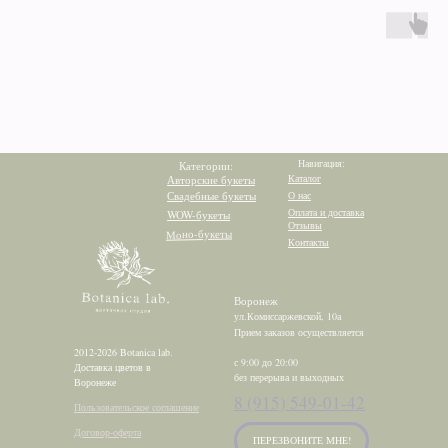
Навигация:
Категории:
Каталог
Авторские букеты
Свадебные букеты
О нас
Оплата и доставка
WOW-букеты
Отзывы
Моно-букеты
Контакты
Воронеж
ул.Комиссаржевской, 10а
Прием заказов осуществляется
2012-2026 Botanica lab.
с 9:00 до 20:00
Доставка цветов в
без перерыва и выходных
Воронеже
8 (915) 549-01-42
Пользовательское соглашение
Договор-оферта
ПЕРЕЗВОНИТЕ МНЕ!