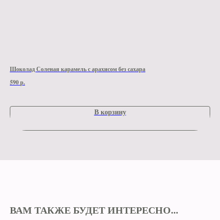
Шоколад Соленая карамель с арахисом без сахара
Шок
590
р.
590
В корзину
ВАМ ТАКЖЕ БУДЕТ ИНТЕРЕСНО...