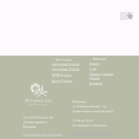
Навигация:
Категории:
Каталог
Авторские букеты
Свадебные букеты
О нас
Оплата и доставка
WOW-букеты
Отзывы
Моно-букеты
Контакты
Воронеж
ул.Комиссаржевской, 10а
Прием заказов осуществляется
2012-2026 Botanica lab.
с 9:00 до 20:00
Доставка цветов в
без перерыва и выходных
Воронеже
8 (915) 549-01-42
Пользовательское соглашение