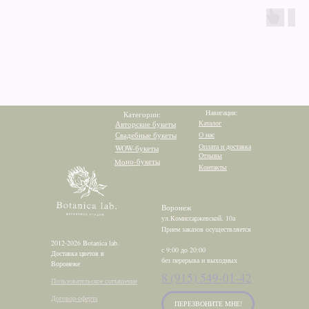
Навигация:
Категории:
Каталог
Авторские букеты
Свадебные букеты
О нас
Оплата и доставка
WOW-букеты
Отзывы
Моно-букеты
Контакты
Воронеж
ул.Комиссаржевской, 10а
Прием заказов осуществляется
2012-2026 Botanica lab.
с 9:00 до 20:00
Доставка цветов в
без перерыва и выходных
Воронеже
8 (915) 549-01-42
Пользовательское соглашение
Договор-оферта
ПЕРЕЗВОНИТЕ МНЕ!