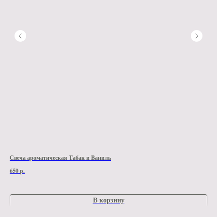
Свеча ароматическая Табак и Ваниль
Шок
650
р.
590
В корзину