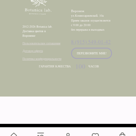
Воронеж
ул.Комиссаржевской, 10а
Прием заказов осуществляется
с 9:00 до 20:00
2012-2026 Botanica lab.
без перерыва и выходных
Доставка цветов в
Воронеже
8 (915) 549-01-42
Пользовательское соглашение
Договор-оферта
ПЕРЕЗВОНИТЕ МНЕ!
Политика конфеденциальности
100
ГАРАНТИЯ КАЧЕСТВА
ЧАСОВ
Tilda
Made on