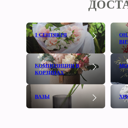
ДОСТ
1 СЕНТЯБРЯ
ОН
ВИ
КОМПОЗИЦИИ В
МО
КОРЗИНАХ
ВАЗЫ
ХР